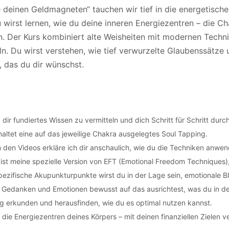
 deinen Geldmagneten“ tauchen wir tief in die energetische
 Du wirst lernen, wie du deine inneren Energiezentren – die 
. Der Kurs kombiniert alte Weisheiten mit modernen Technik
n. Du wirst verstehen, wie tief verwurzelte Glaubenssätze
, das du dir wünschst.
, dir fundiertes Wissen zu vermitteln und dich Schritt für Schritt du
nhaltet eine auf das jeweilige Chakra ausgelegtes Soul Tapping.
 den Videos erkläre ich dir anschaulich, wie du die Techniken anwende
k ist meine spezielle Version von EFT (Emotional Freedom Techniques),
spezifische Akupunkturpunkte wirst du in der Lage sein, emotionale 
ne Gedanken und Emotionen bewusst auf das ausrichtest, was du in d
g erkunden und herausfinden, wie du es optimal nutzen kannst.
die Energiezentren deines Körpers – mit deinen finanziellen Zielen v