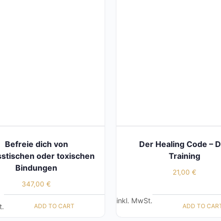
Befreie dich von
Der Healing Code – 
sstischen oder toxischen
Training
Bindungen
21,00
€
347,00
€
inkl. MwSt.
ADD TO CART
ADD TO CAR
t.