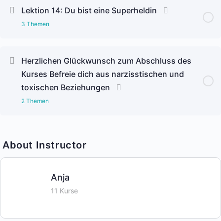
Lektion Content
Meditation “Seelenverträge und Vergebung”.
Lektion 14: Du bist eine Superheldin
0% Complete
0/3 Steps
3 Themen
Richte deine Energie auf dich aus
Lektion Content
Arbeitsblatt zur Lektion 13
Herzlichen Glückwunsch zum Abschluss des
0% Complete
0/3 Steps
Meditation “Finde deine Ausrichtung”
Kurses Befreie dich aus narzisstischen und
toxischen Beziehungen
Du bist eine Superheldin
2 Themen
Arbeitsblatt zur Lektion 14
Meditation “Empowerment, Selbstliebe und tiefes
Lektion Content
Glück”
0% Complete
0/2 Steps
About Instructor
Tapping Meditation NEW FUTURE
Anja
Video zum Abschluss
11 Kurse